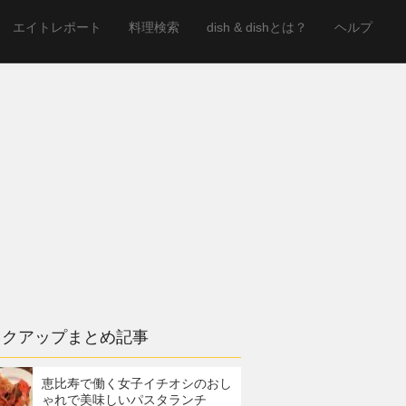
エイトレポート
料理検索
dish & dishとは？
ヘルプ
ックアップまとめ記事
恵比寿で働く女子イチオシのおし
ゃれで美味しいパスタランチ