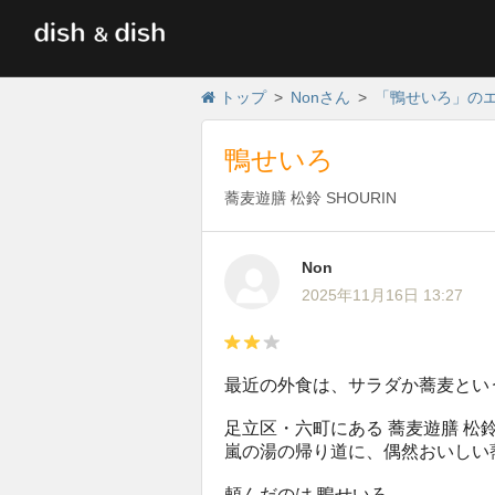
トップ
Nonさん
「鴨せいろ」の
鴨せいろ
蕎麦遊膳 松鈴 SHOURIN
Non
2025年11月16日 13:27
最近の外食は、サラダか蕎麦とい
足立区・六町にある 蕎麦遊膳 松鈴
嵐の湯の帰り道に、偶然おいしい蕎
頼んだのは 鴨せいろ。