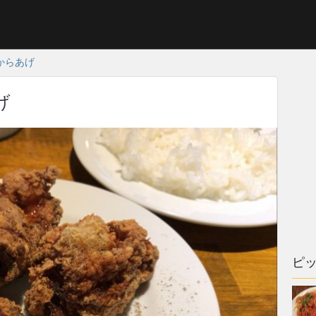
製からあげ
げ
ピ