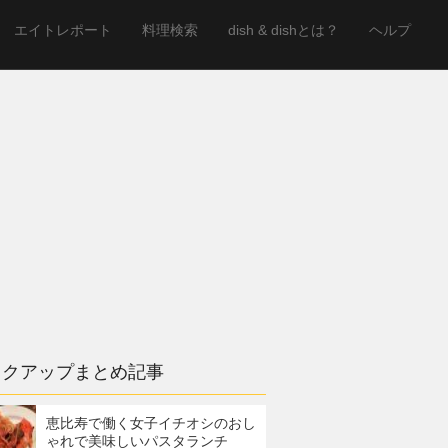
エイトレポート
料理検索
dish & dishとは？
ヘルプ
ックアップまとめ記事
恵比寿で働く女子イチオシのおし
ゃれで美味しいパスタランチ