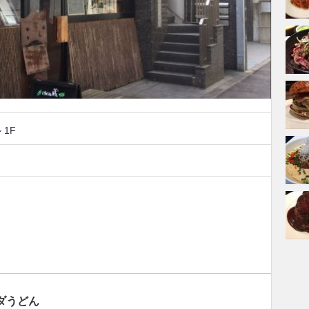
 1F
ダうどん