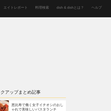
エイトレポート
料理検索
dish & dishとは？
ヘルプ
ックアップまとめ記事
恵比寿で働く女子イチオシのおし
ゃれで美味しいパスタランチ