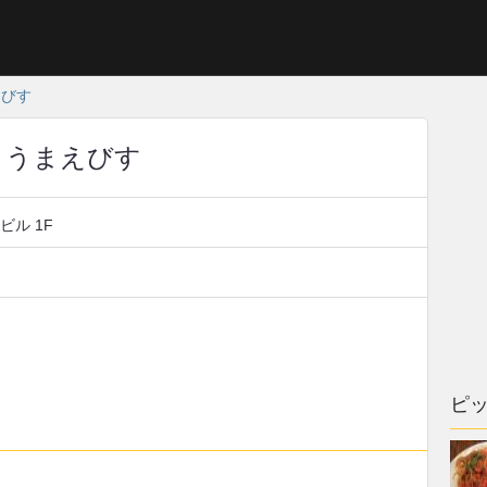
えびす
 うまえびす
ビル 1F
ピ